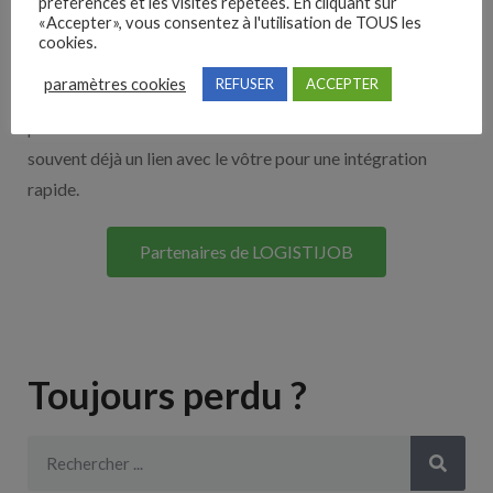
Nos solutions entreprises
préférences et les visites répétées. En cliquant sur
«Accepter», vous consentez à l'utilisation de TOUS les
cookies.
Découvrez nos partenaires ! Moteurs de recherches,
paramètres cookies
REFUSER
ACCEPTER
multidiffuseurs, sites payant… nombreux sont nos
partenaires. Si vous travaillez avec un ATS nous avons
souvent déjà un lien avec le vôtre pour une intégration
rapide.
Partenaires de LOGISTIJOB
Toujours perdu ?