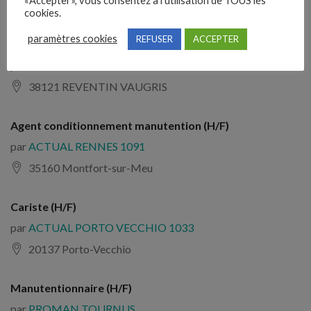
«Accepter», vous consentez à l'utilisation de TOUS les
78370 Plaisir
cookies.
paramètres cookies
REFUSER
ACCEPTER
Cariste (H/F)
par
CONTACT RH
38121 REVENTIN VAUGRIS
Agent conditionnement manutention (H/F)
par
ACTUAL RENNES 1091
35160 Montfort-sur-Meu
Cariste (H/F)
par
ACTUAL PORTO VECCHIO 1033
20137 Porto-Vecchio
Manutentionnaire (H/F)
par
PROMAN TOURNUS