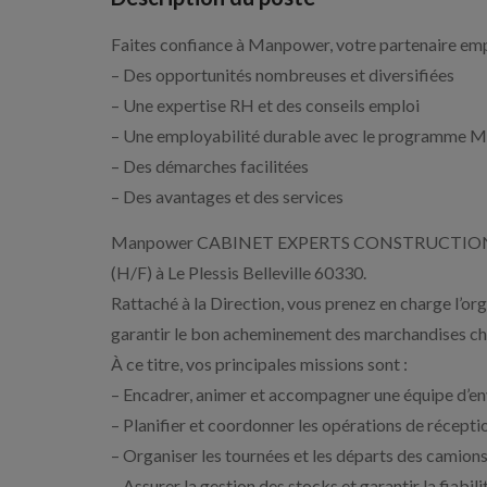
Faites confiance à Manpower, votre partenaire emp
– Des opportunités nombreuses et diversifiées
– Une expertise RH et des conseils emploi
– Une employabilité durable avec le programme
– Des démarches facilitées
– Des avantages et des services
Manpower CABINET EXPERTS CONSTRUCTION LYON
(H/F) à Le Plessis Belleville 60330.
Rattaché à la Direction, vous prenez en charge l’orga
garantir le bon acheminement des marchandises chez 
À ce titre, vos principales missions sont :
– Encadrer, animer et accompagner une équipe d’envi
– Planifier et coordonner les opérations de récept
– Organiser les tournées et les départs des camions e
– Assurer la gestion des stocks et garantir la fiabili