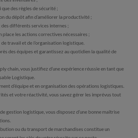
 que des règles de sécurité ;
on du dépôt afin d’améliorer la productivité ;
 des différents services internes ;
 place les actions correctives nécessaires ;
e travail et de l’organisation logistique.
rès des équipes et garantissez au quotidien la qualité de
ply chain, vous justifiez d’une expérience réussie en tant que
able Logistique.
nt d’équipe et en organisation des opérations logistiques.
ités et votre réactivité, vous savez gérer les imprévus tout
ls de gestion logistique, vous disposez d’une bonne maîtrise
tions.
tribution ou du transport de marchandises constitue un
e seront les clés de votre réussite sur ce poste.