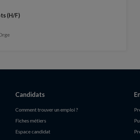
ts (H/F)
-Orge
Candidats
En
Comment trouver un emploi ?
Pr
Fiches métiers
Pu
Espace candidat
Pr