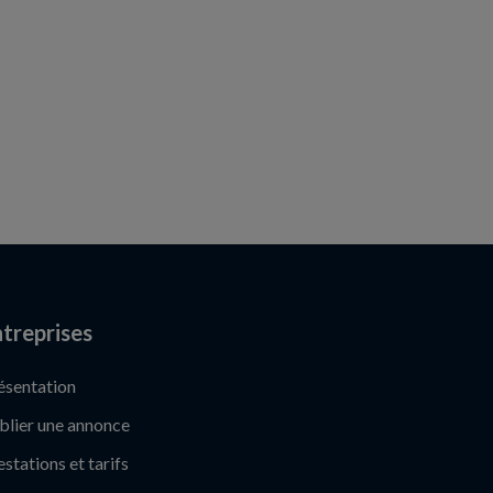
treprises
ésentation
blier une annonce
estations et tarifs