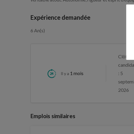
Expérience demandée
6 An(s)
Clôture
candida
1 mois
: 5
Il y a
septem
2026
Emplois similaires