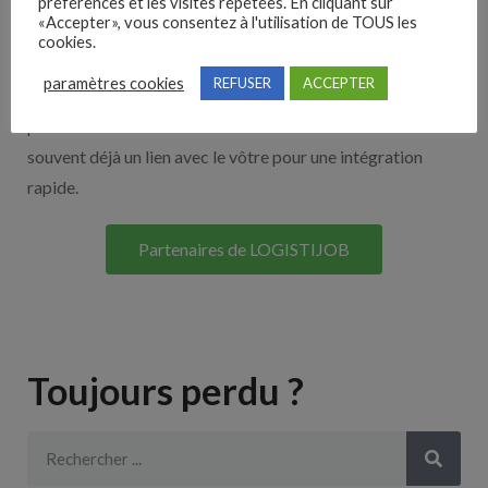
Nos solutions entreprises
préférences et les visites répétées. En cliquant sur
«Accepter», vous consentez à l'utilisation de TOUS les
cookies.
Découvrez nos partenaires ! Moteurs de recherches,
paramètres cookies
REFUSER
ACCEPTER
multidiffuseurs, sites payant… nombreux sont nos
partenaires. Si vous travaillez avec un ATS nous avons
souvent déjà un lien avec le vôtre pour une intégration
rapide.
Partenaires de LOGISTIJOB
Toujours perdu ?