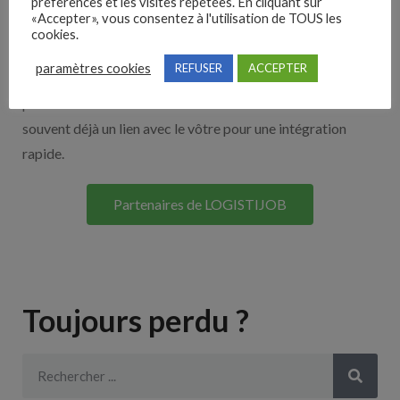
Nos solutions entreprises
préférences et les visites répétées. En cliquant sur
«Accepter», vous consentez à l'utilisation de TOUS les
cookies.
Découvrez nos partenaires ! Moteurs de recherches,
paramètres cookies
REFUSER
ACCEPTER
multidiffuseurs, sites payant… nombreux sont nos
partenaires. Si vous travaillez avec un ATS nous avons
souvent déjà un lien avec le vôtre pour une intégration
rapide.
Partenaires de LOGISTIJOB
Toujours perdu ?