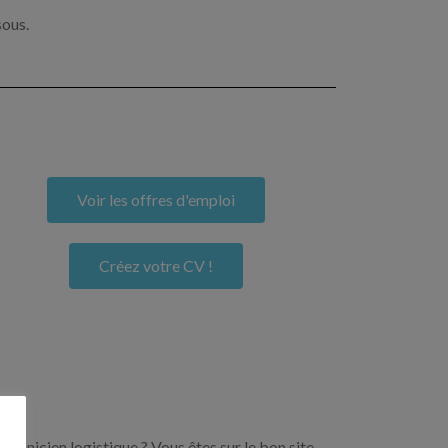
sous.
Voir les offres d'emploi
Créez votre CV !
echnicien logistique ? Vous êtes sur le bon site.