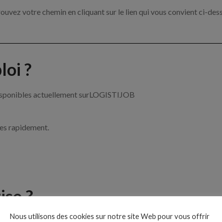
ouvez votre chemin en cliquant sur le lien qui vous convient ci-des
oi ?
 disponibles actuellement surLOGISTIJOB
ces rapidement.
ise ?
Nous utilisons des cookies sur notre site Web pour vous offrir
 de la logistique par exemple un acheteur, un cariste ou encore un t