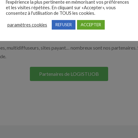
l'expérience la plus pertinente en mémorisant vos préférences
et les visites répétées. En cliquant sur «Accepter», vous
r en cliquant sur le bouton ci-dessous.
consentez à l'utilisation de TOUS les cookies.
paramètres cookies
REFUSER
ACCEPTER
Nos solutions entreprises
s, multidiffuseurs, sites payant… nombreux sont nos partenaires. 
ide.
Partenaires de LOGISTIJOB