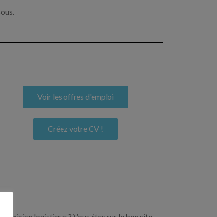
sous.
Voir les offres d'emploi
Créez votre CV !
echnicien logistique ? Vous êtes sur le bon site.