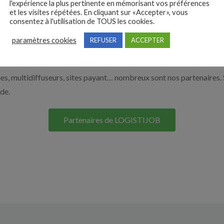
l'expérience la plus pertinente en mémorisant vos préférences
et les visites répétées. En cliquant sur «Accepter», vous
r en cliquant sur le bouton ci-dessous.
consentez à l'utilisation de TOUS les cookies.
paramètres cookies
REFUSER
ACCEPTER
Nos solutions entreprises
s, multidiffuseurs, sites payant… nombreux sont nos partenaires. 
ide.
Partenaires de LOGISTIJOB