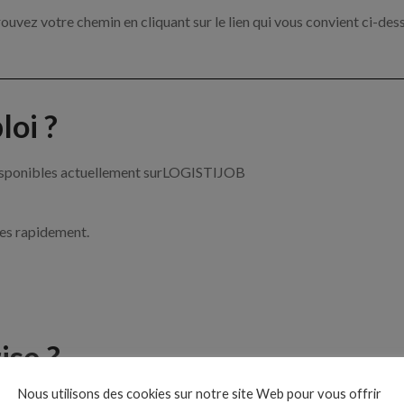
ouvez votre chemin en cliquant sur le lien qui vous convient ci-des
oi ?
 disponibles actuellement surLOGISTIJOB
ces rapidement.
ise ?
Nous utilisons des cookies sur notre site Web pour vous offrir
 de la logistique par exemple un acheteur, un cariste ou encore un t