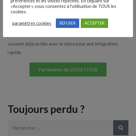
Nos solutions entreprises
préférences et les visites répétées. En cliquant sur
«Accepter», vous consentez à l'utilisation de TOUS les
cookies.
Découvrez nos partenaires ! Moteurs de recherches,
paramètres cookies
REFUSER
ACCEPTER
multidiffuseurs, sites payant… nombreux sont nos
partenaires. Si vous travaillez avec un ATS nous avons
souvent déjà un lien avec le vôtre pour une intégration
rapide.
Partenaires de LOGISTIJOB
Toujours perdu ?