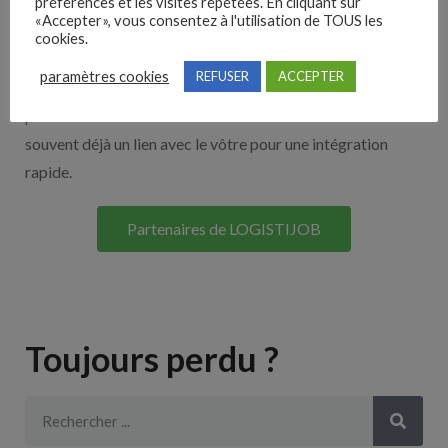
Nos solutions entreprises
préférences et les visites répétées. En cliquant sur
«Accepter», vous consentez à l'utilisation de TOUS les
cookies.
Découvrez nos partenaires ! Moteurs de recherches,
paramètres cookies
REFUSER
ACCEPTER
multidiffuseurs, sites payant… nombreux sont nos
partenaires. Si vous travaillez avec un ATS nous avons
souvent déjà un lien avec le vôtre pour une intégration
rapide.
Partenaires de LOGISTIJOB
Toujours perdu ?