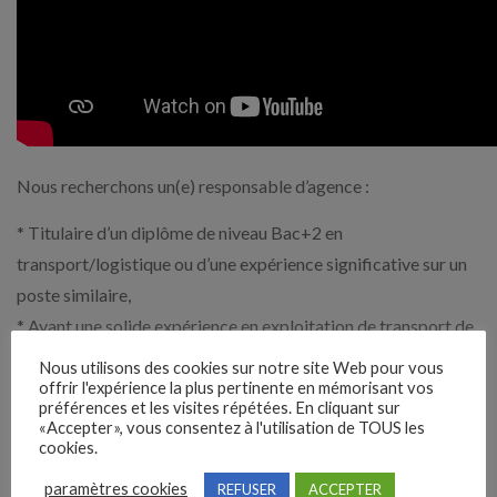
Nous recherchons un(e) responsable d’agence :
* Titulaire d’un diplôme de niveau Bac+2 en
transport/logistique ou d’une expérience significative sur un
poste similaire,
* Ayant une solide expérience en exploitation de transport de
marchandises,
Nous utilisons des cookies sur notre site Web pour vous
* Ayant un sens de l’organisation et ayant de la réactivité,
offrir l'expérience la plus pertinente en mémorisant vos
préférences et les visites répétées. En cliquant sur
* Possédant un leadership naturel, une capacité à fédérer et à
«Accepter», vous consentez à l'utilisation de TOUS les
cookies.
faire grandir une équipe,
* Montrant force de proposition et orientation résultats.
paramètres cookies
REFUSER
ACCEPTER