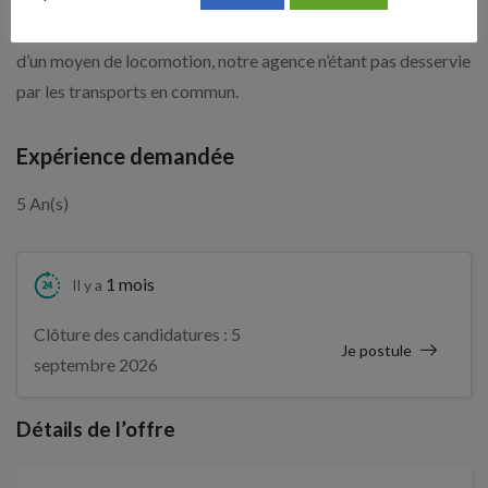
Vous devez être titulaire du permis de conduire et disposer
d’un moyen de locomotion, notre agence n’étant pas desservie
par les transports en commun.
Expérience demandée
5 An(s)
1 mois
Il y a
Clôture des candidatures : 5
Je postule
septembre 2026
Détails de l’offre