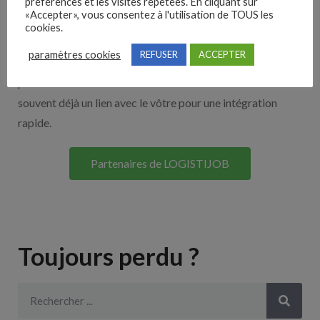
Nos solutions entreprises
préférences et les visites répétées. En cliquant sur
«Accepter», vous consentez à l'utilisation de TOUS les
cookies.
Découvrez nos partenaires ! Moteurs de recherches,
paramètres cookies
REFUSER
ACCEPTER
multidiffuseurs, sites payant… nombreux sont nos
partenaires. Si vous travaillez avec un ATS nous avons
souvent déjà un lien avec le vôtre pour une intégration
rapide.
Partenaires de LOGISTIJOB
Toujours perdu ?