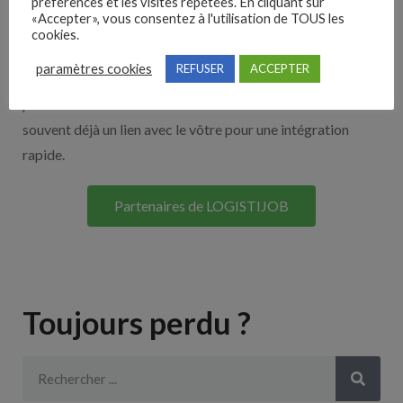
Nos solutions entreprises
préférences et les visites répétées. En cliquant sur
«Accepter», vous consentez à l'utilisation de TOUS les
cookies.
Découvrez nos partenaires ! Moteurs de recherches,
paramètres cookies
REFUSER
ACCEPTER
multidiffuseurs, sites payant… nombreux sont nos
partenaires. Si vous travaillez avec un ATS nous avons
souvent déjà un lien avec le vôtre pour une intégration
rapide.
Partenaires de LOGISTIJOB
Toujours perdu ?