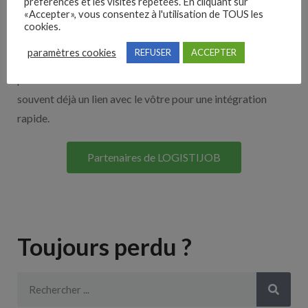
Nos solutions entreprises
préférences et les visites répétées. En cliquant sur
«Accepter», vous consentez à l'utilisation de TOUS les
cookies.
Découvrez nos partenaires ! Moteurs de recherches,
paramètres cookies
REFUSER
ACCEPTER
multidiffuseurs, sites payant… nombreux sont nos
partenaires. Si vous travaillez avec un ATS nous avons
souvent déjà un lien avec le vôtre pour une intégration
rapide.
Partenaires de LOGISTIJOB
Toujours perdu ?