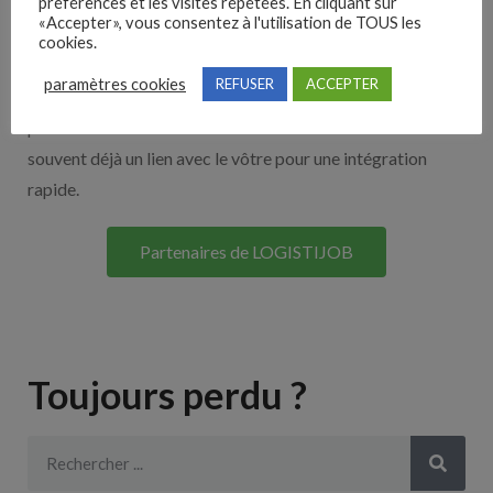
Nos solutions entreprises
préférences et les visites répétées. En cliquant sur
«Accepter», vous consentez à l'utilisation de TOUS les
cookies.
Découvrez nos partenaires ! Moteurs de recherches,
paramètres cookies
REFUSER
ACCEPTER
multidiffuseurs, sites payant… nombreux sont nos
partenaires. Si vous travaillez avec un ATS nous avons
souvent déjà un lien avec le vôtre pour une intégration
rapide.
Partenaires de LOGISTIJOB
Toujours perdu ?