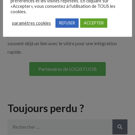
Nos solutions entreprises
préférences et les visites répétées. En cliquant sur
«Accepter», vous consentez à l'utilisation de TOUS les
cookies.
Découvrez nos partenaires ! Moteurs de recherches,
paramètres cookies
REFUSER
ACCEPTER
multidiffuseurs, sites payant… nombreux sont nos
partenaires. Si vous travaillez avec un ATS nous avons
souvent déjà un lien avec le vôtre pour une intégration
rapide.
Partenaires de LOGISTIJOB
Toujours perdu ?