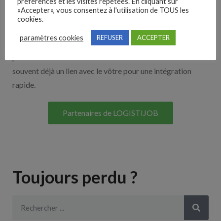
Nos solutions entreprises
préférences et les visites répétées. En cliquant sur
«Accepter», vous consentez à l'utilisation de TOUS les
cookies.
Découvrez nos partenaires ! Moteurs de recherches,
paramètres cookies
REFUSER
ACCEPTER
multidiffuseurs, sites payant… nombreux sont nos
partenaires. Si vous travaillez avec un ATS nous avons
souvent déjà un lien avec le vôtre pour une intégration
rapide.
Partenaires de LOGISTIJOB
Toujours perdu ?