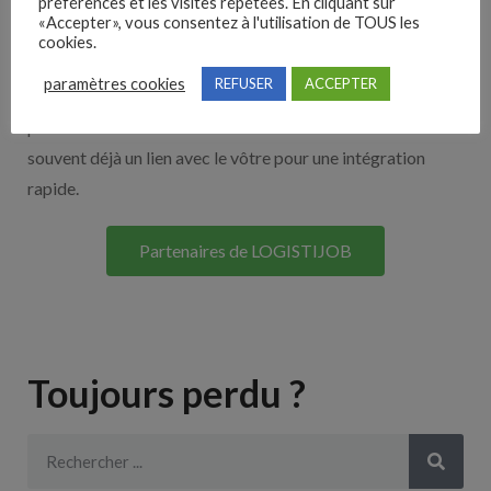
Nos solutions entreprises
préférences et les visites répétées. En cliquant sur
«Accepter», vous consentez à l'utilisation de TOUS les
cookies.
Découvrez nos partenaires ! Moteurs de recherches,
paramètres cookies
REFUSER
ACCEPTER
multidiffuseurs, sites payant… nombreux sont nos
partenaires. Si vous travaillez avec un ATS nous avons
souvent déjà un lien avec le vôtre pour une intégration
rapide.
Partenaires de LOGISTIJOB
Toujours perdu ?