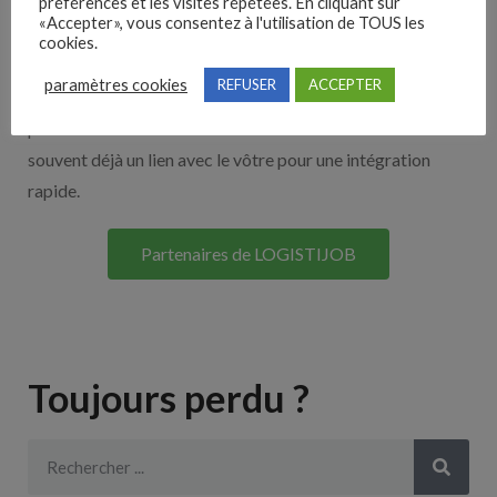
Nos solutions entreprises
préférences et les visites répétées. En cliquant sur
«Accepter», vous consentez à l'utilisation de TOUS les
cookies.
Découvrez nos partenaires ! Moteurs de recherches,
paramètres cookies
REFUSER
ACCEPTER
multidiffuseurs, sites payant… nombreux sont nos
partenaires. Si vous travaillez avec un ATS nous avons
souvent déjà un lien avec le vôtre pour une intégration
rapide.
Partenaires de LOGISTIJOB
Toujours perdu ?