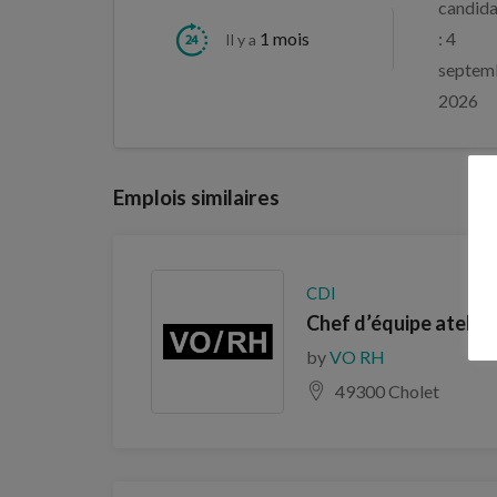
candida
1 mois
: 4
Il y a
septem
2026
Emplois similaires
CDI
Chef d’équipe atelier
by
VO RH
49300 Cholet