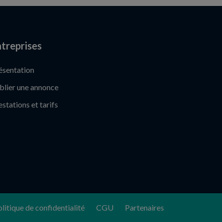
treprises
ésentation
blier une annonce
estations et tarifs
litique de confidentialité
CGU
Partenaires