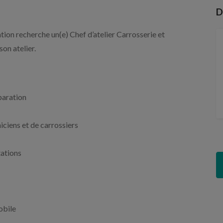
D
ion recherche un(e) Chef d’atelier Carrosserie et
on atelier.
éparation
niciens et de carrossiers
tations
obile