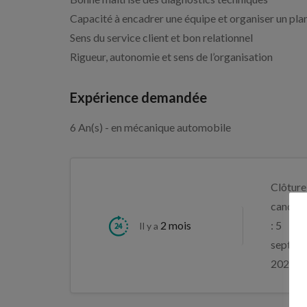
Capacité à encadrer une équipe et organiser un pla
Sens du service client et bon relationnel
Rigueur, autonomie et sens de l’organisation
Expérience demandée
6 An(s) - en mécanique automobile
Clôture
candida
2 mois
: 5
Il y a
septem
2026