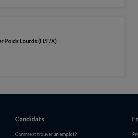
er Poids Lourds (H/F/X)
Candidats
En
Comment trouver un emploi ?
Pr