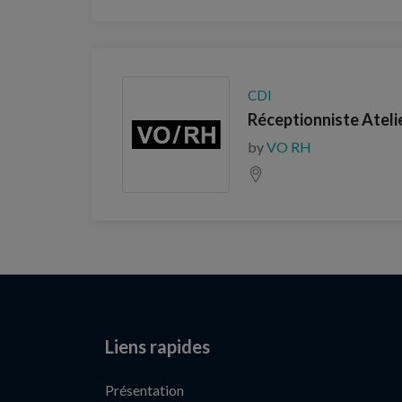
CDI
Réceptionniste Ateli
by
VO RH
Liens rapides
Présentation