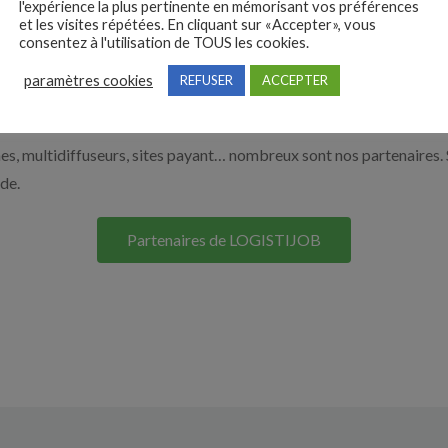
l'expérience la plus pertinente en mémorisant vos préférences
et les visites répétées. En cliquant sur «Accepter», vous
r en cliquant sur le bouton ci-dessous.
consentez à l'utilisation de TOUS les cookies.
paramètres cookies
REFUSER
ACCEPTER
Nos solutions entreprises
s, multidiffuseurs, sites payant… nombreux sont nos partenaires. 
ide.
Partenaires de LOGISTIJOB