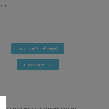
sous.
Voir les offres d'emploi
Créez votre CV !
echnicien logistique ? Vous êtes sur le bon site.