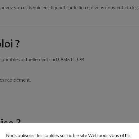
ouvez votre chemin en cliquant sur le lien qui vous convient ci-des
oi ?
 disponibles actuellement surLOGISTIJOB
ces rapidement.
ise ?
Nous utilisons des cookies sur notre site Web pour vous offrir
 de la logistique par exemple un acheteur, un cariste ou encore un t