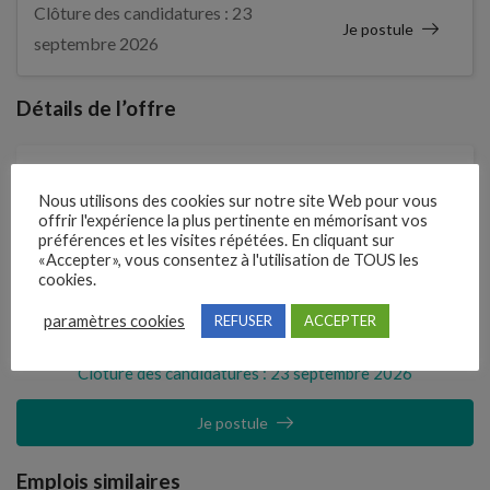
Clôture des candidatures : 23
Je postule
septembre 2026
Détails de l’offre
Entreprise qui propose l'emploi
Nous utilisons des cookies sur notre site Web pour vous
DNR TRANSPORTS
offrir l'expérience la plus pertinente en mémorisant vos
préférences et les visites répétées. En cliquant sur
«Accepter», vous consentez à l'utilisation de TOUS les
Référence
cookies.
211RJWN
paramètres cookies
REFUSER
ACCEPTER
Clôture des candidatures : 23 septembre 2026
Je postule
Emplois similaires