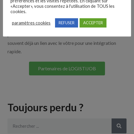
Nos solutions entreprises
préférences et les visites répétées. En cliquant sur
«Accepter», vous consentez à l'utilisation de TOUS les
cookies.
Découvrez nos partenaires ! Moteurs de recherches,
paramètres cookies
REFUSER
ACCEPTER
multidiffuseurs, sites payant… nombreux sont nos
partenaires. Si vous travaillez avec un ATS nous avons
souvent déjà un lien avec le vôtre pour une intégration
rapide.
Partenaires de LOGISTIJOB
Toujours perdu ?