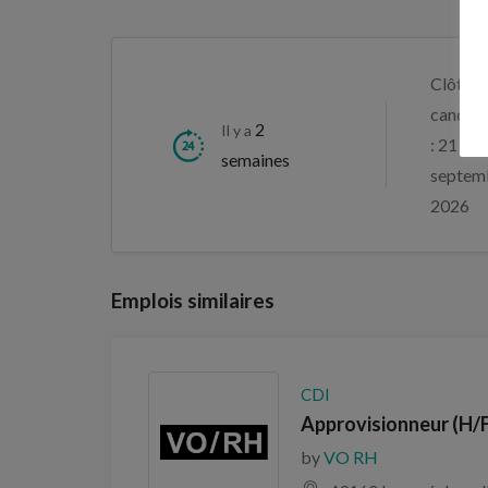
Clôture
candida
2
Il y a
: 21
semaines
septem
2026
Emplois similaires
CDI
Approvisionneur (H/
by
VO RH