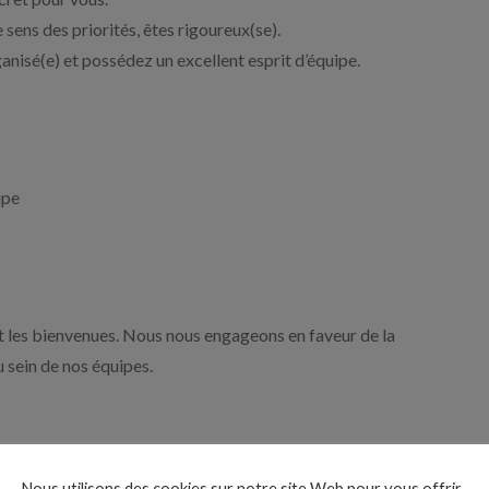
 sens des priorités, êtes rigoureux(se).
ganisé(e) et possédez un excellent esprit d’équipe.
upe
t les bienvenues. Nous nous engageons en faveur de la
au sein de nos équipes.
Nous utilisons des cookies sur notre site Web pour vous offrir