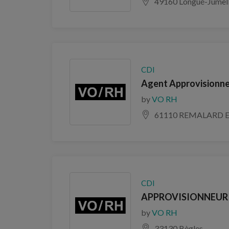
49160 Longué-Jumel
CDI
Agent Approvisionnem
by
VO RH
61110 REMALARD 
CDI
APPROVISIONNEUR F
by
VO RH
33130 Bègles