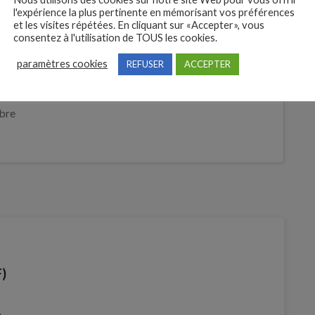
l'expérience la plus pertinente en mémorisant vos préférences
et les visites répétées. En cliquant sur «Accepter», vous
consentez à l'utilisation de TOUS les cookies.
 des
paramètres cookies
REFUSER
ACCEPTER
tures
Je postule
bre
F)