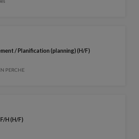
les
ent / Planification (planning) (H/F)
EN PERCHE
/H (H/F)