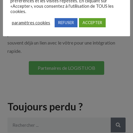
Nos solutions entreprises
préférences et les visites répétées. En cliquant sur
«Accepter», vous consentez à l'utilisation de TOUS les
cookies.
Découvrez nos partenaires ! Moteurs de recherches,
paramètres cookies
REFUSER
ACCEPTER
multidiffuseurs, sites payant… nombreux sont nos
partenaires. Si vous travaillez avec un ATS nous avons
souvent déjà un lien avec le vôtre pour une intégration
rapide.
Partenaires de LOGISTIJOB
Toujours perdu ?