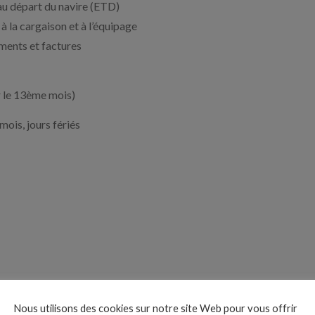
’au départ du navire (ETD)
à la cargaison et à l’équipage
uments et factures
r le 13ème mois)
mois, jours fériés
Nous utilisons des cookies sur notre site Web pour vous offrir