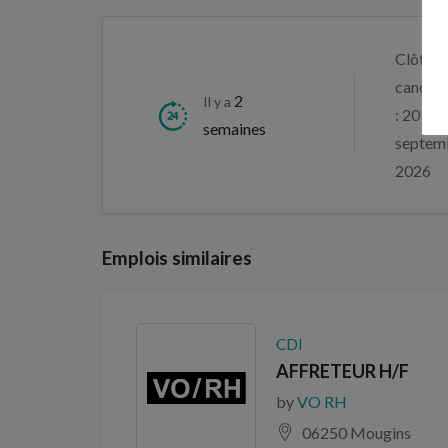
Clôture
candida
2
Il y a
: 20
semaines
septem
2026
Emplois similaires
CDI
AFFRETEUR H/F
by
VO RH
06250 Mougins