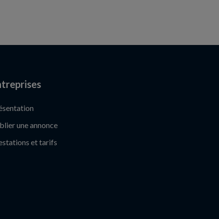
treprises
ésentation
blier une annonce
estations et tarifs