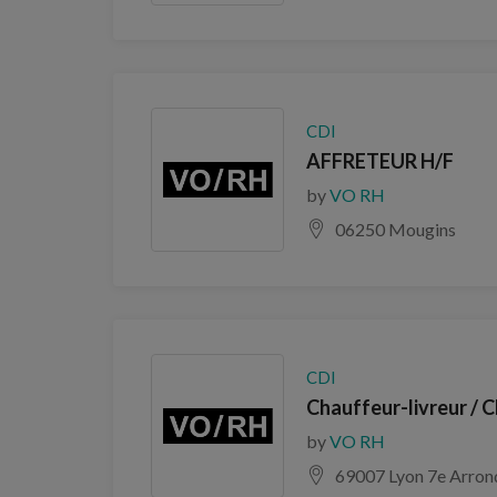
CDI
AFFRETEUR H/F
by
VO RH
06250 Mougins
CDI
Chauffeur-livreur / 
by
VO RH
69007 Lyon 7e Arron