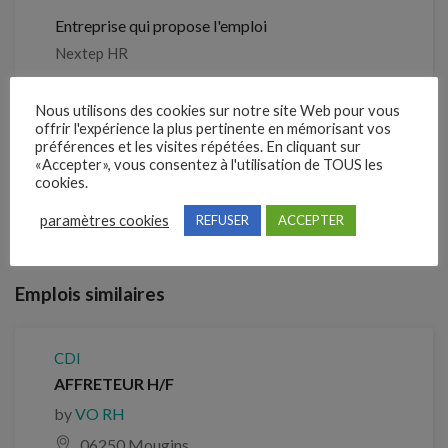
Entreprise qui propose l'emploi
Nextep HR
Référence
Nous utilisons des cookies sur notre site Web pour vous
5432238
offrir l'expérience la plus pertinente en mémorisant vos
préférences et les visites répétées. En cliquant sur
«Accepter», vous consentez à l'utilisation de TOUS les
cookies.
Clôture des candidatures : 22 septembre 2026
paramètres cookies
REFUSER
ACCEPTER
Je postule
Emplois similaires
CDI
AFFRETEUR H/F
by
VO RH
06250 Mougins