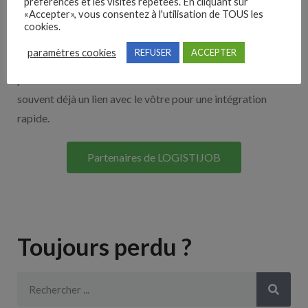
Nos solutions entreprises
préférences et les visites répétées. En cliquant sur
«Accepter», vous consentez à l'utilisation de TOUS les
cookies.
Découvrez nos partenaires ! Moteurs de recherches,
paramètres cookies
REFUSER
ACCEPTER
multidiffuseurs, sites payant… nombreux sont nos
partenaires. Si vous travaillez avec un ATS nous avons
souvent déjà un lien avec le vôtre pour une intégration
rapide.
Partenaires de LOGISTIJOB
Toujours perdu ?