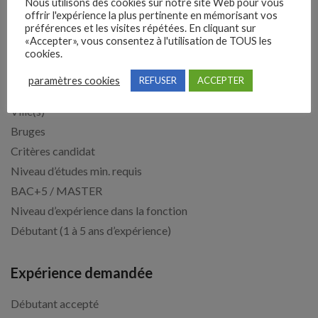
Nous utilisons des cookies sur notre site Web pour vous
offrir l'expérience la plus pertinente en mémorisant vos
100
préférences et les visites répétées. En cliquant sur
Lieu de prise de service
«Accepter», vous consentez à l'utilisation de TOUS les
cookies.
Lieu de prise de service
paramètres cookies
Europe, France, Nouvelle Aquitaine, Gironde
REFUSER
ACCEPTER
Ville(s)
Bruges
Critères candidat
Niveau d’études min. requis
BAC+5 / MASTER
Niveau d’expérience dans la fonction
Débutant (1 à 5 ans d’expérience)
Expérience demandée
Débutant accepté