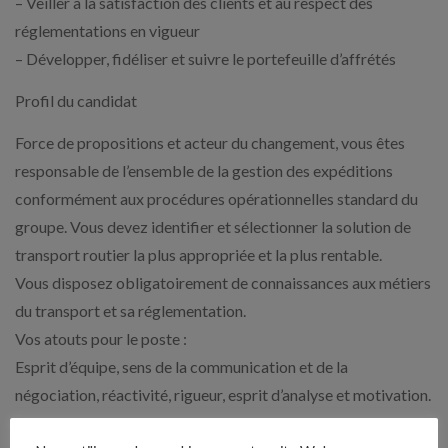
– Veiller à la satisfaction des clients et au respect des
réglementations en vigueur
– Développer, fidéliser et suivre le portefeuille d’affrétés
Profil du candidat
Force de propositions et acteur du changement, vous êtes
responsable de l’ensemble de la gestion des expéditions
conformément aux procédures opérationnelles standard du
groupe. Vous devez identifier et sélectionner la solution de
transport routier la plus appropriée et la plus rentable.
Vous disposez obligatoirement de connaissances aux métiers
du transport et sa réglementation.
Vos atouts pour le poste :
Esprit d’équipe, sens de la communication et de la
négociation, réactivité, rigueur, esprit d’analyse et motivation.
Temps de travail en %