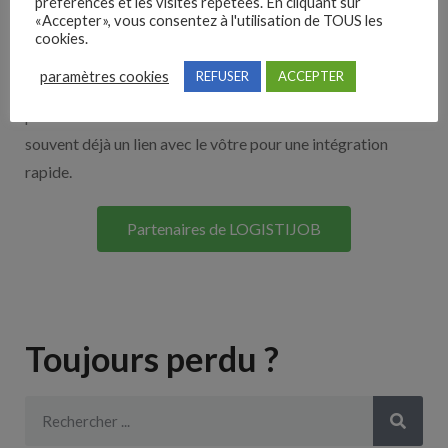
Nos solutions entreprises
préférences et les visites répétées. En cliquant sur
«Accepter», vous consentez à l'utilisation de TOUS les
cookies.
Découvrez nos partenaires ! Moteurs de recherches,
paramètres cookies
REFUSER
ACCEPTER
multidiffuseurs, sites payant… nombreux sont nos
partenaires. Si vous travaillez avec un ATS nous avons
souvent déjà un lien avec le vôtre pour une intégration
rapide.
Partenaires de LOGISTIJOB
Toujours perdu ?