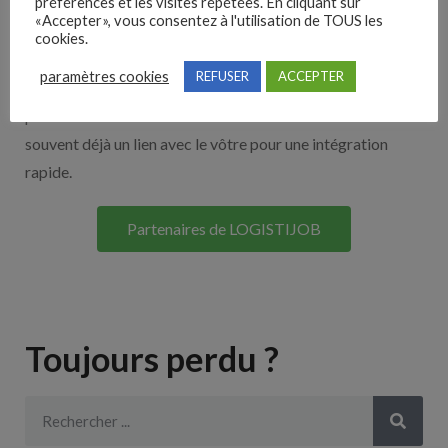
Nos solutions entreprises
préférences et les visites répétées. En cliquant sur
«Accepter», vous consentez à l'utilisation de TOUS les
cookies.
Découvrez nos partenaires ! Moteurs de recherches,
paramètres cookies
REFUSER
ACCEPTER
multidiffuseurs, sites payant… nombreux sont nos
partenaires. Si vous travaillez avec un ATS nous avons
souvent déjà un lien avec le vôtre pour une intégration
rapide.
Partenaires de LOGISTIJOB
Toujours perdu ?