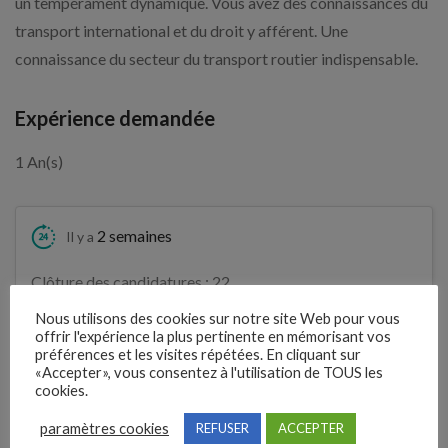
un tempérament dynamique. Vous avez des connaissances du
transport international et du droit y afférent. Une
connaissance du secteur du transport routier indispensable.
Expérience demandée
1 An(s)
2 semaines
Il y a
Clôture des candidatures : 22
Je postule
septembre 2026
Nous utilisons des cookies sur notre site Web pour vous
offrir l'expérience la plus pertinente en mémorisant vos
préférences et les visites répétées. En cliquant sur
Détails de l’offre
«Accepter», vous consentez à l'utilisation de TOUS les
cookies.
paramètres cookies
REFUSER
ACCEPTER
Entreprise qui propose l'emploi