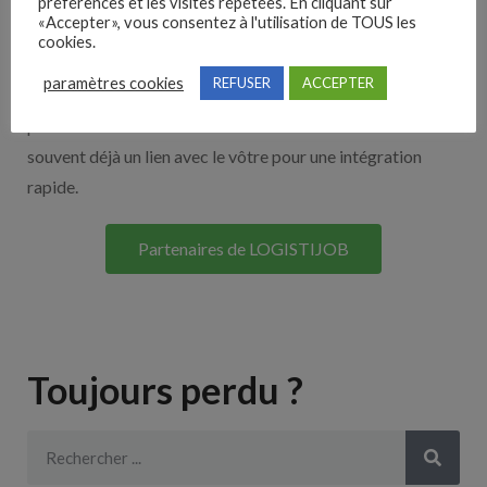
Nos solutions entreprises
préférences et les visites répétées. En cliquant sur
«Accepter», vous consentez à l'utilisation de TOUS les
cookies.
Découvrez nos partenaires ! Moteurs de recherches,
paramètres cookies
REFUSER
ACCEPTER
multidiffuseurs, sites payant… nombreux sont nos
partenaires. Si vous travaillez avec un ATS nous avons
souvent déjà un lien avec le vôtre pour une intégration
rapide.
Partenaires de LOGISTIJOB
Toujours perdu ?