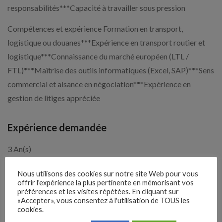
responsabilités***Capacité à travailler sous pression
Compétences et expérience Formation en transport,
logistique ou douanes***Expérience en transport routier et
logistique***Connaissance du marché européen (LTL /
FTL)***Maîtrise des outils informatiques (Excel, SAP)***Sens
commercial et aisance en négociation***Expérience en
gestion de litiges appréciée
Expérience demandée
3 An(s)
Nous utilisons des cookies sur notre site Web pour vous
offrir l'expérience la plus pertinente en mémorisant vos
1 mois
Il y a
préférences et les visites répétées. En cliquant sur
«Accepter», vous consentez à l'utilisation de TOUS les
Clôture des candidatures : 7
cookies.
Je postule