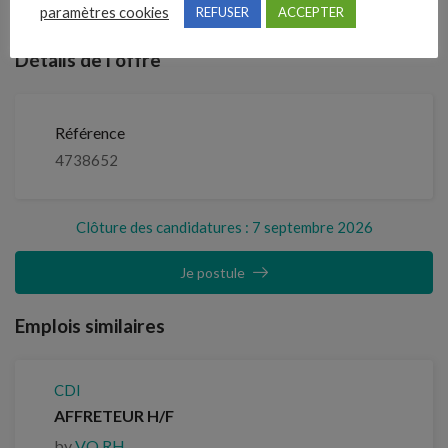
septembre 2026
paramètres cookies
REFUSER
ACCEPTER
Détails de l’offre
Référence
4738652
Clôture des candidatures : 7 septembre 2026
Je postule
Emplois similaires
CDI
AFFRETEUR H/F
by
VO RH