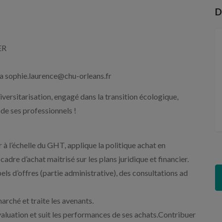
D
ER
 sophie.laurence@chu-orleans.fr
iversitarisation, engagé dans la transition écologique,
 de ses professionnels !
r à l’échelle du GHT, applique la politique achat en
dre d’achat maitrisé sur les plans juridique et financier.
ppels d’offres (partie administrative), des consultations ad
 marché et traite les avenants.
évaluation et suit les performances de ses achats.Contribuer