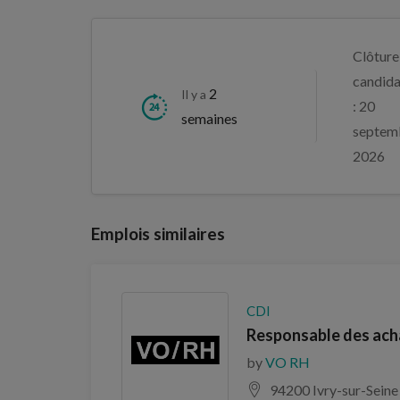
Clôture
candida
2
Il y a
: 20
semaines
septem
2026
Emplois similaires
CDI
Responsable des ach
by
VO RH
94200 Ivry-sur-Seine