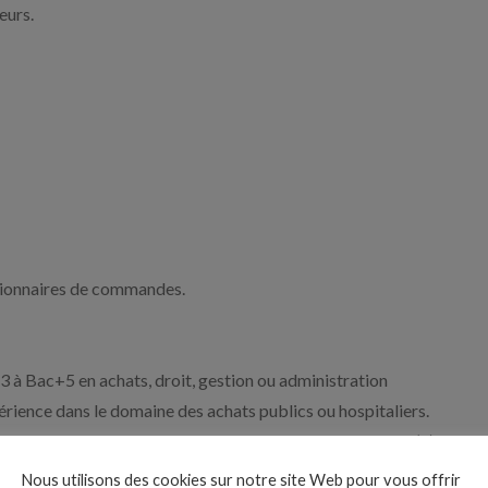
eurs.
stionnaires de commandes.
3 à Bac+5 en achats, droit, gestion ou administration
érience dans le domaine des achats publics ou hospitaliers.
publics ainsi que le Code de la commande publique. Doté(e)
conseil, vous êtes en mesure d’accompagner les services dans
Nous utilisons des cookies sur notre site Web pour vous offrir