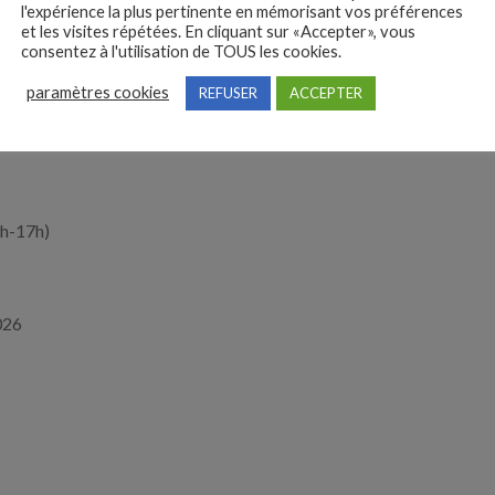
l'expérience la plus pertinente en mémorisant vos préférences
et les visites répétées. En cliquant sur «Accepter», vous
communication et votre aptitude à conduire le changement
consentez à l'utilisation de TOUS les cookies.
paramètres cookies
REFUSER
ACCEPTER
lic et appréciez le travail en équipe ainsi que la
ocuteurs.
9h-17h)
026