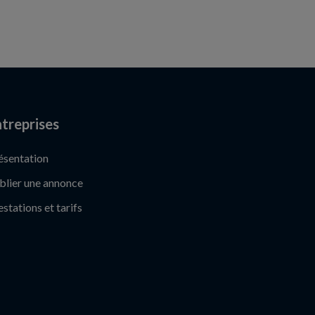
treprises
ésentation
blier une annonce
estations et tarifs