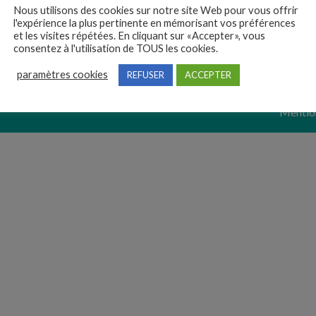
Nous utilisons des cookies sur notre site Web pour vous offrir
Ils recrutent
l'expérience la plus pertinente en mémorisant vos préférences
et les visites répétées. En cliquant sur «Accepter», vous
Rédiger son CV
consentez à l'utilisation de TOUS les cookies.
paramètres cookies
REFUSER
ACCEPTER
Mention