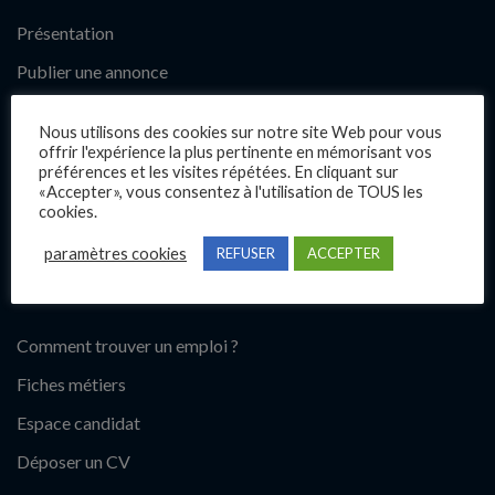
Présentation
Publier une annonce
Offres d’emploi
Nous utilisons des cookies sur notre site Web pour vous
Questions fréquentes
offrir l'expérience la plus pertinente en mémorisant vos
préférences et les visites répétées. En cliquant sur
Blog
«Accepter», vous consentez à l'utilisation de TOUS les
cookies.
Contact
paramètres cookies
REFUSER
ACCEPTER
Candidats
Comment trouver un emploi ?
Fiches métiers
Espace candidat
Déposer un CV