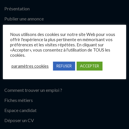
Présentation
Publier une annonce
Offres d’emploi
Nous utilisons des cookies sur notre site Web pour vous
Questions fréquentes
offrir l'expérience la plus pertinente en mémorisant vos
préférences et les visites répétées. En cliquant sur
Blog
«Accepter», vous consentez à l'utilisation de TOUS les
cookies.
Contact
paramètres cookies
REFUSER
ACCEPTER
Candidats
Comment trouver un emploi ?
Fiches métiers
Espace candidat
Déposer un CV