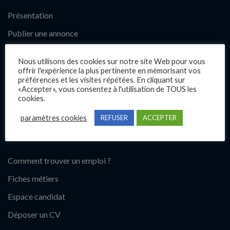
Présentation
Publier une annonce
Offres d’emploi
Nous utilisons des cookies sur notre site Web pour vous
Questions fréquentes
offrir l'expérience la plus pertinente en mémorisant vos
préférences et les visites répétées. En cliquant sur
Blog
«Accepter», vous consentez à l'utilisation de TOUS les
cookies.
Contact
paramètres cookies
REFUSER
ACCEPTER
Candidats
Comment trouver un emploi ?
Fiches métiers
Espace candidat
Déposer un CV