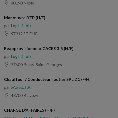
80190 Nesle
Manœuvre BTP (H/F)
par
Logisti Job
97312 ST ELIE
Réapprovisionneur CACES 3-5 (H/F)
par
Logisti Job
77600 Bussy-Saint-Georges
Chauffeur / Conducteur routier SPL ZC (F/H)
par
SAS S.L.T.P.
43700 Blavozy
CHARGE D’AFFAIRES (H/F)
par
SOCIETE DE FORMATIQUE ET FINANCIERE