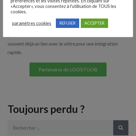
Nos solutions entreprises
préférences et les visites répétées. En cliquant sur
«Accepter», vous consentez à l'utilisation de TOUS les
cookies.
Découvrez nos partenaires ! Moteurs de recherches,
paramètres cookies
REFUSER
ACCEPTER
multidiffuseurs, sites payant… nombreux sont nos
partenaires. Si vous travaillez avec un ATS nous avons
souvent déjà un lien avec le vôtre pour une intégration
rapide.
Partenaires de LOGISTIJOB
Toujours perdu ?