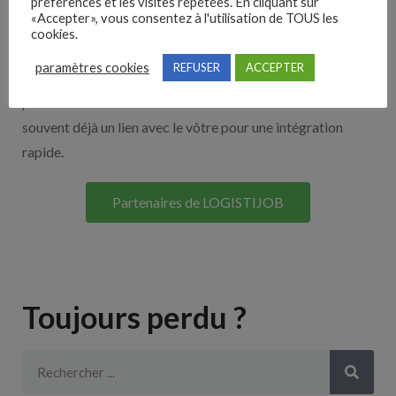
Nos solutions entreprises
préférences et les visites répétées. En cliquant sur
«Accepter», vous consentez à l'utilisation de TOUS les
cookies.
Découvrez nos partenaires ! Moteurs de recherches,
paramètres cookies
REFUSER
ACCEPTER
multidiffuseurs, sites payant… nombreux sont nos
partenaires. Si vous travaillez avec un ATS nous avons
souvent déjà un lien avec le vôtre pour une intégration
rapide.
Partenaires de LOGISTIJOB
Toujours perdu ?