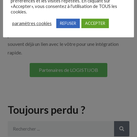
Nos solutions entreprises
préférences et les visites répétées. En cliquant sur
«Accepter», vous consentez à l'utilisation de TOUS les
cookies.
Découvrez nos partenaires ! Moteurs de recherches,
paramètres cookies
REFUSER
ACCEPTER
multidiffuseurs, sites payant… nombreux sont nos
partenaires. Si vous travaillez avec un ATS nous avons
souvent déjà un lien avec le vôtre pour une intégration
rapide.
Partenaires de LOGISTIJOB
Toujours perdu ?