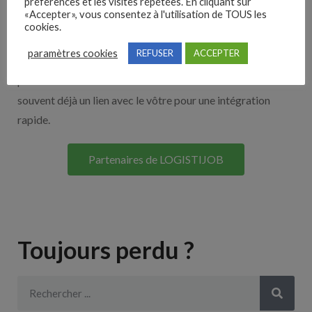
Nos solutions entreprises
préférences et les visites répétées. En cliquant sur
«Accepter», vous consentez à l'utilisation de TOUS les
cookies.
Découvrez nos partenaires ! Moteurs de recherches,
paramètres cookies
REFUSER
ACCEPTER
multidiffuseurs, sites payant… nombreux sont nos
partenaires. Si vous travaillez avec un ATS nous avons
souvent déjà un lien avec le vôtre pour une intégration
rapide.
Partenaires de LOGISTIJOB
Toujours perdu ?