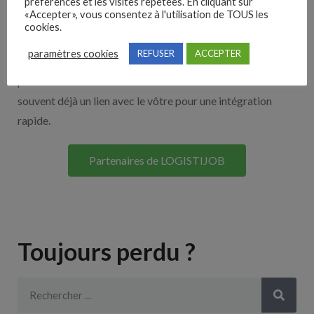
Nos solutions entreprises
préférences et les visites répétées. En cliquant sur
«Accepter», vous consentez à l'utilisation de TOUS les
cookies.
Découvrez nos partenaires ! Moteurs de recherches,
paramètres cookies
REFUSER
ACCEPTER
multidiffuseurs, sites payant… nombreux sont nos
partenaires. Si vous travaillez avec un ATS nous avons
souvent déjà un lien avec le vôtre pour une intégration
rapide.
Partenaires de LOGISTIJOB
Toujours perdu ?