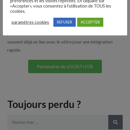
Nos solutions entreprises
préférences et les visites répétées. En cliquant sur
«Accepter», vous consentez à l'utilisation de TOUS les
cookies.
Découvrez nos partenaires ! Moteurs de recherches,
paramètres cookies
REFUSER
ACCEPTER
multidiffuseurs, sites payant… nombreux sont nos
partenaires. Si vous travaillez avec un ATS nous avons
souvent déjà un lien avec le vôtre pour une intégration
rapide.
Partenaires de LOGISTIJOB
Toujours perdu ?