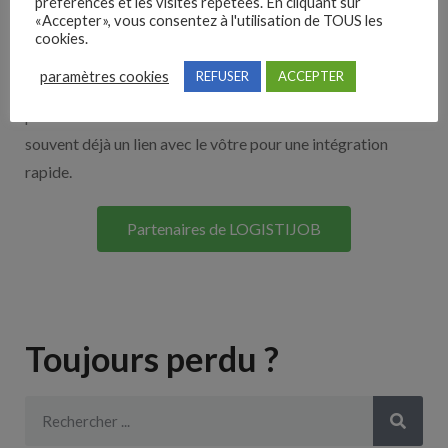
Nos solutions entreprises
préférences et les visites répétées. En cliquant sur
«Accepter», vous consentez à l'utilisation de TOUS les
cookies.
Découvrez nos partenaires ! Moteurs de recherches,
paramètres cookies
REFUSER
ACCEPTER
multidiffuseurs, sites payant… nombreux sont nos
partenaires. Si vous travaillez avec un ATS nous avons
souvent déjà un lien avec le vôtre pour une intégration
rapide.
Partenaires de LOGISTIJOB
Toujours perdu ?