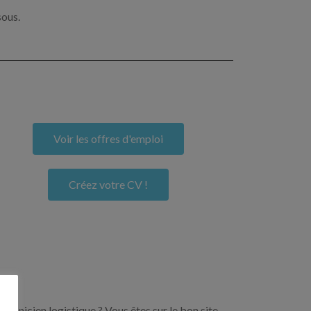
sous.
Voir les offres d'emploi
Créez votre CV !
echnicien logistique ? Vous êtes sur le bon site.