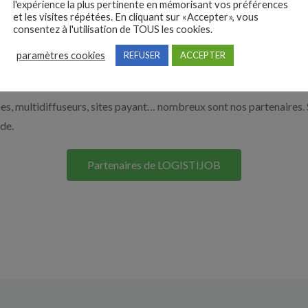
l'expérience la plus pertinente en mémorisant vos préférences
et les visites répétées. En cliquant sur «Accepter», vous
r en cliquant sur le bouton ci-dessous.
consentez à l'utilisation de TOUS les cookies.
paramètres cookies
REFUSER
ACCEPTER
Nos solutions entreprises
s, multidiffuseurs, sites payant… nombreux sont nos partenaires. 
ide.
Partenaires de LOGISTIJOB