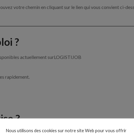
ouvez votre chemin en cliquant sur le lien qui vous convient ci-des
oi ?
 disponibles actuellement surLOGISTIJOB
ces rapidement.
ise ?
Nous utilisons des cookies sur notre site Web pour vous offrir
 de la logistique par exemple un acheteur, un cariste ou encore un t