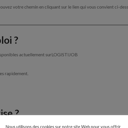
ouvez votre chemin en cliquant sur le lien qui vous convient ci-des
oi ?
 disponibles actuellement surLOGISTIJOB
ces rapidement.
ise ?
Nous utilisons des cookies sur notre site Web pour vous offrir
 de la logistique par exemple un acheteur, un cariste ou encore un t