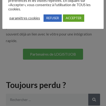
Nos solutions entreprises
préférences et les visites répétées. En cliquant sur
«Accepter», vous consentez à l'utilisation de TOUS les
cookies.
Découvrez nos partenaires ! Moteurs de recherches,
paramètres cookies
REFUSER
ACCEPTER
multidiffuseurs, sites payant… nombreux sont nos
partenaires. Si vous travaillez avec un ATS nous avons
souvent déjà un lien avec le vôtre pour une intégration
rapide.
Partenaires de LOGISTIJOB
Toujours perdu ?